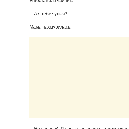
Я поставила чайник.
— А я тебе чужая?
Мама нахмурилась.
— Не начинай. Я просто не понимаю, почему ты