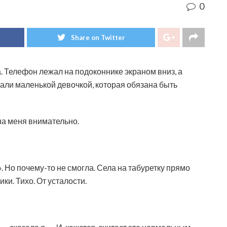
0
Share on Twitter
а. Телефон лежал на подоконнике экраном вниз, а
лали маленькой девочкой, которая обязана быть
на меня внимательно.
. Но почему-то не смогла. Села на табуретку прямо
ки. Тихо. От усталости.