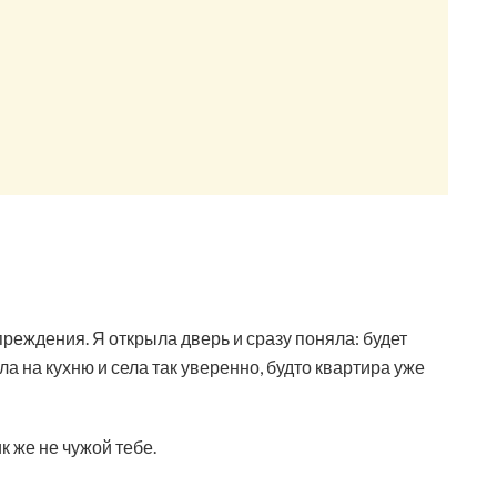
еждения. Я открыла дверь и сразу поняла: будет
а на кухню и села так уверенно, будто квартира уже
к же не чужой тебе.