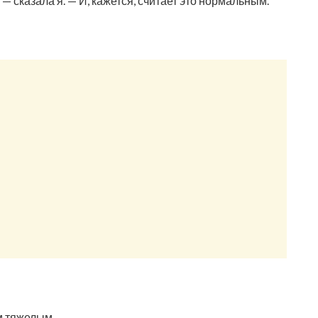
 — сказала я. — И, кажется, считает это нормальным.
м тяжелым.