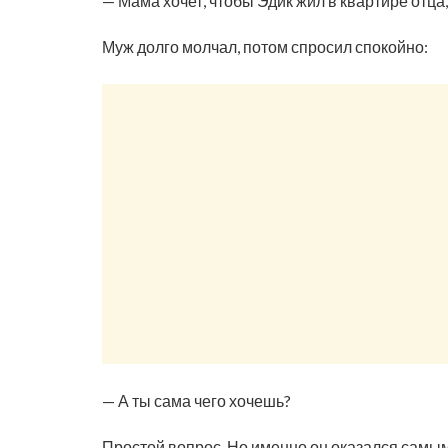
— Мама хочет, чтобы Эдик жил в квартире отца,
Муж долго молчал, потом спросил спокойно:
— А ты сама чего хочешь?
Простой вопрос. Но именно он оказался самы