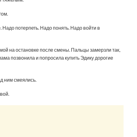
том.
. Надо потерпеть. Надо понять. Надо войти в
имой на остановке после смены. Пальцы замерзли так,
 мама позвонила и попросила купить Эдику дорогие
ад ним смеялись.
вой.