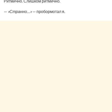
Ритмично. Слишком ритмично.
—
«Странно…»
— пробормотал я.