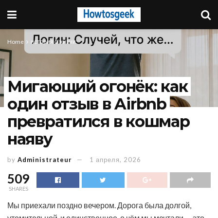
Home
история о жизни
Мигающий огонёк: как
один отзыв в Airbnb
превратился в кошмар
наяву
by
Administrateur
1 апреля, 2026
509
SHARES
Мы приехали поздно вечером. Дорога была долгой,
утомительной, и единственное, о чём мы мечтали — это