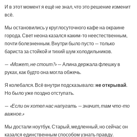
И в этот момент я ещё не знал, что это решение изменит
всё.
Мы остановились у круглосуточного кафе на окраине
города. Свет неона казался каким-то неестественным,
почти болезненным. Внутри было пусто — только
бариста за стойкой и тихий шум холодильников.
—
«Может, не стоит?»
— Алина держала флешку в
руках, как будто она могла обжечь.
Я колебался. Всё внутри подсказывало:
не открывай
.
Но было уже поздно отступать.
—
«Если он хотел нас напугать — значит, там что-то
важное.»
Мы достали ноутбук. Старый, медленный, но сейчас он
казался единственным способом узнать правду.