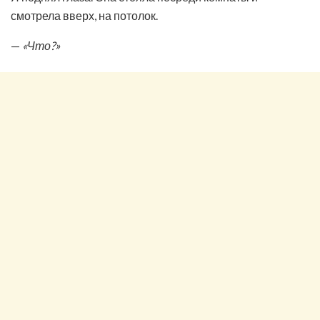
смотрела вверх, на потолок.
—
«Что?»