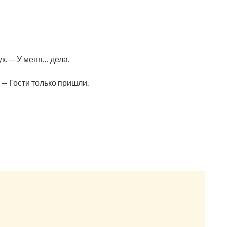
ук. — У меня… дела.
 — Гости только пришли.