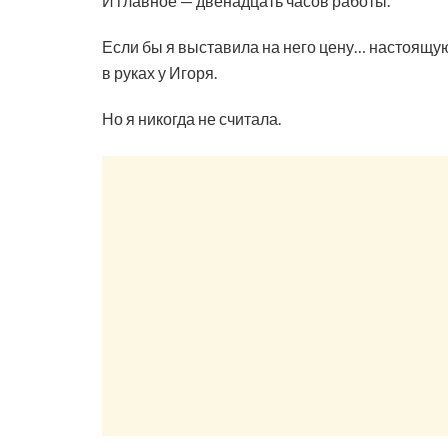
И главное — двенадцать часов работы.
Если бы я выставила на него цену… настоящую 
в руках у Игоря.
Но я никогда не считала.