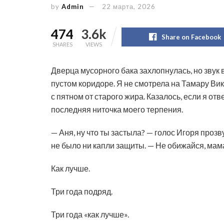
by
Admin
22 марта, 2026
474
3.6k
Share on Facebook
SHARES
VIEWS
Дверца мусорного бака захлопнулась, но звук в
пустом коридоре. Я не смотрела на Тамару Вик
с пятном от старого жира. Казалось, если я отв
последняя ниточка моего терпения.
— Аня, ну что ты застыла? — голос Игоря прозвуч
не было ни капли защиты. — Не обижайся, мама
Как лучше.
Три года подряд.
Три года «как лучше».