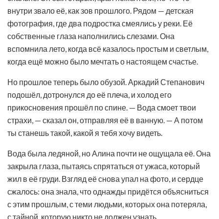
внутри звало её, как зов прошлого. Рядом — детская
фотография, где два подростка смеялись у реки. Её
собственные глаза наполнились слезами. Она
вспомнила лето, когда всё казалось простым и светлым,
когда ещё можно было мечтать о настоящем счастье.
Но прошлое теперь было обузой. Аркадий Степанович
подошёл, дотронулся до её плеча, и холод его
прикосновения прошёл по спине. — Вода смоет твои
страхи, — сказал он, отправляя её в ванную. — А потом
ты станешь такой, какой я тебя хочу видеть.
Вода была ледяной, но Алина почти не ощущала её. Она
закрыла глаза, пытаясь спрятаться от ужаса, который
жил в её груди. Взгляд её снова упал на фото, и сердце
сжалось: она знала, что однажды придётся объясниться
с этим прошлым, с теми людьми, которых она потеряла,
с тайной, которую никто не должен узнать.