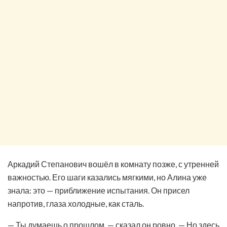
Аркадий Степанович вошёл в комнату позже, с утренней
важностью. Его шаги казались мягкими, но Алина уже
знала: это — приближение испытания. Он присел
напротив, глаза холодные, как сталь.
— Ты думаешь о прошлом, — сказал он ровно. — Но здесь