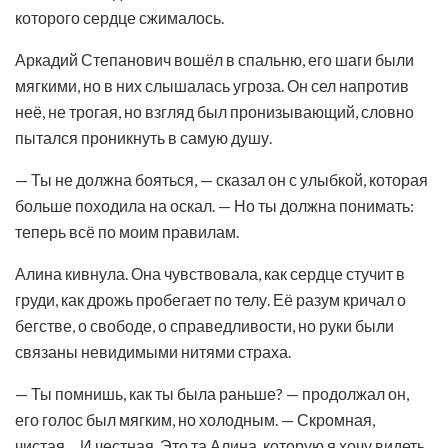
которого сердце сжималось.
Аркадий Степанович вошёл в спальню, его шаги были
мягкими, но в них слышалась угроза. Он сел напротив
неё, не трогая, но взгляд был пронизывающий, словно
пытался проникнуть в самую душу.
— Ты не должна бояться, — сказал он с улыбкой, которая
больше походила на оскал. — Но ты должна понимать:
теперь всё по моим правилам.
Алина кивнула. Она чувствовала, как сердце стучит в
груди, как дрожь пробегает по телу. Её разум кричал о
бегстве, о свободе, о справедливости, но руки были
связаны невидимыми нитями страха.
— Ты помнишь, как ты была раньше? — продолжал он,
его голос был мягким, но холодным. — Скромная,
чистая… И честная. Это та Алина, которую я хочу видеть.