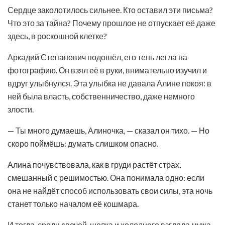
Сердце заколотилось сильнее. Кто оставил эти письма?
Что это за тайна? Почему прошлое не отпускает её даже
здесь, в роскошной клетке?
Аркадий Степанович подошёл, его тень легла на
фотографию. Он взял её в руки, внимательно изучил и
вдруг улыбнулся. Эта улыбка не давала Алине покоя: в
ней была власть, собственничество, даже немного
злости.
— Ты много думаешь, Алиночка, — сказал он тихо. — Но
скоро поймёшь: думать слишком опасно.
Алина почувствовала, как в груди растёт страх,
смешанный с решимостью. Она понимала одно: если
она не найдёт способ использовать свои силы, эта ночь
станет только началом её кошмара.
И тогда, среди свечей, шелка и холодного взгляда мужа,