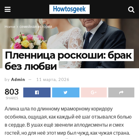
Home
семейная история
Пленница роскоши: брак
без любви
by
Admin
11 марта, 2026
803
SHARES
Алина шла по длинному мраморному коридору
особняка, ощущая, как каждый её шаг отзывался болью
в сердце. В ушах ещё звенели аплодисменты и смех
гостей, но для неё этот мир был чужд, как чужая страна.