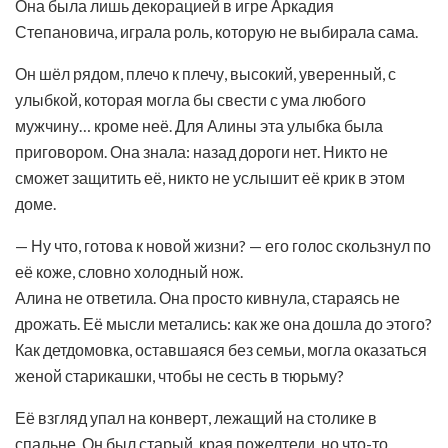
Она была лишь декорацией в игре Аркадия
Степановича, играла роль, которую не выбирала сама.
Он шёл рядом, плечо к плечу, высокий, уверенный, с
улыбкой, которая могла бы свести с ума любого
мужчину… кроме неё. Для Алины эта улыбка была
приговором. Она знала: назад дороги нет. Никто не
сможет защитить её, никто не услышит её крик в этом
доме.
— Ну что, готова к новой жизни? — его голос скользнул по
её коже, словно холодный нож.
Алина не ответила. Она просто кивнула, стараясь не
дрожать. Её мысли метались: как же она дошла до этого?
Как детдомовка, оставшаяся без семьи, могла оказаться
женой старикашки, чтобы не сесть в тюрьму?
Её взгляд упал на конверт, лежащий на столике в
спальне. Он был старый, края пожелтели, но что-то