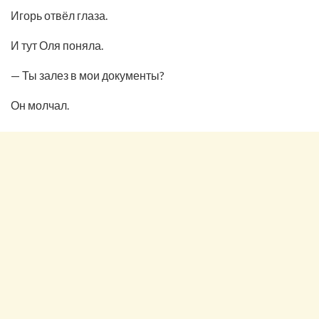
Игорь отвёл глаза.
И тут Оля поняла.
— Ты залез в мои документы?
Он молчал.