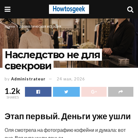
Home
драматическая история
Наследство не для
свекрови
by
Administrateur
24 мая, 2026
1.2k
SHARES
Этап первый. Деньги уже ушли
Оля смотрела на фотографию кофейни и думала: вот
оно. Вот куда ушли деньги.