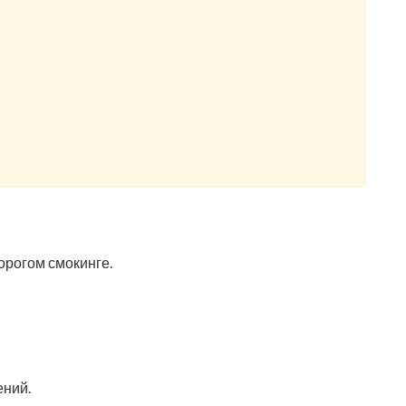
орогом смокинге.
ений.