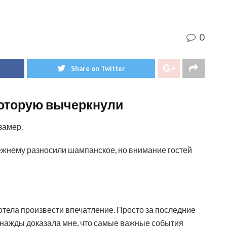
0
Share on Twitter
 которую вычеркнули
замер.
ежнему разносили шампанское, но внимание гостей
хотела произвести впечатление. Просто за последние
однажды доказала мне, что самые важные события